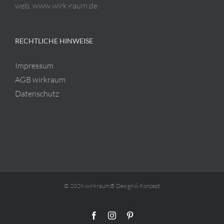
web. www.wirk-raum.de
RECHTLICHE HINWEISE
Impressum
AGB wirkraum
Datenschutz
© 2026 wirkraum® Design & Konzept
Facebook
Instagram
Pinterest