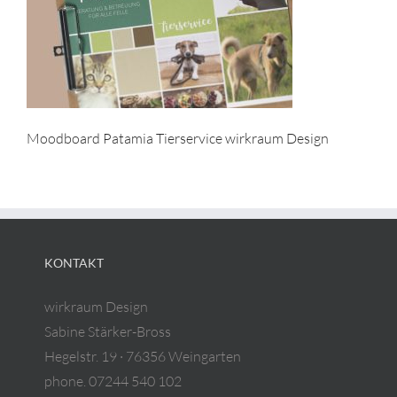
Moodboard Patamia Tierservice wirkraum Design
KONTAKT
wirkraum Design
Sabine Stärker-Bross
Hegelstr. 19 · 76356 Weingarten
phone. 07244 540 102