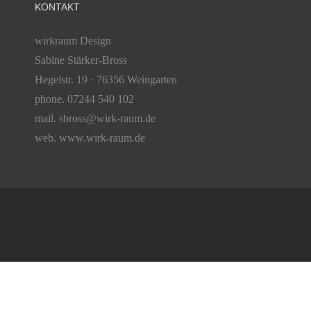
KONTAKT
wirkraum Design
Sabine Stärker-Bross
Hegelstr. 19 · 76356 Weingarten
phone. 07244 540 102
mail. sbross@wirk-raum.de
web. www.wirk-raum.de