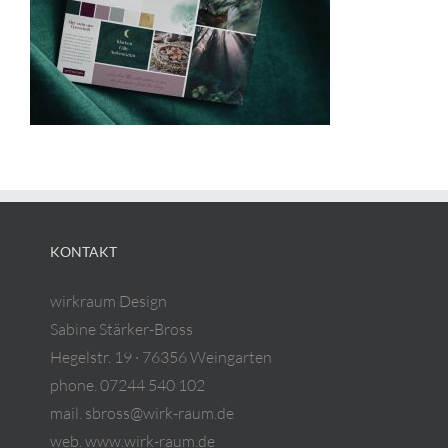
KONTAKT
wirkraum Design
Sabine Stärker-Bross
Hegelstr. 19 · 76356 Weingarten
phone. 07244 540 102
mail. sbross@wirk-raum.de
web. www.wirk-raum.de