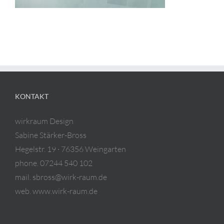
KONTAKT
wirkraum Design
Sabine Stärker-Bross
Hegelstr. 19 · 76356 Weingarten
phone. 07244 540 102
mail. sbross@wirk-raum.de
web. www.wirk-raum.de