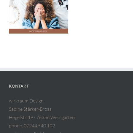
KONTAKT
wirkraum Design
Sabine Stärker-Bross
Hegelstr. 19 · 76356 Weingarten
phone. 07244 540 102