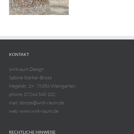
KONTAKT
wirkraum Design
Sabine Stärker-Bross
Hegelstr. 19 · 76356 Weingarten
phone. 07244 540 102
mail. sbross@wirk-raum.de
web. www.wirk-raum.de
RECHTLICHE HINWEISE