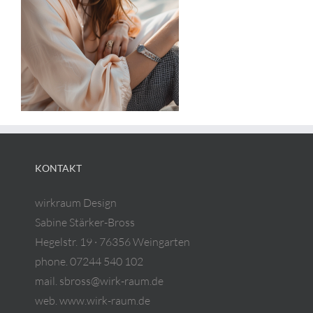
KONTAKT
wirkraum Design
Sabine Stärker-Bross
Hegelstr. 19 · 76356 Weingarten
phone. 07244 540 102
mail. sbross@wirk-raum.de
web. www.wirk-raum.de