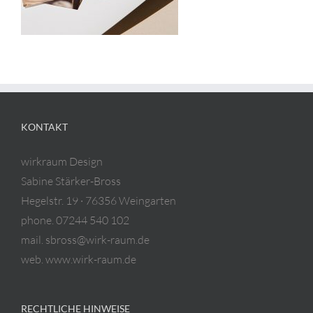
KONTAKT
wirkraum Design
Sabine Stärker-Bross
Hegelstr. 19 · 76356 Weingarten
phone. 07244 540 102
mail. sbross@wirk-raum.de
web. www.wirk-raum.de
RECHTLICHE HINWEISE