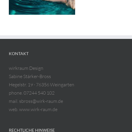
KONTAKT
wirkraum Design
Sabine Stärker-Bross
Hegelstr. 19 · 76356 Weingarten
phone. 07244 540 102
mail. sbross@wirk-raum.de
web. www.wirk-raum.de
RECHTLICHE HINWEISE