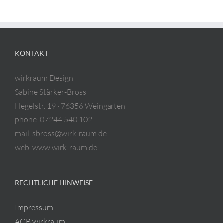
KONTAKT
wirkraum Design
Sabine Stärker-Bross
Hegelstr. 19 · 76356 Weingarten
phone. 07244 540 102
mail. sbross@wirk-raum.de
web. www.wirk-raum.de
RECHTLICHE HINWEISE
Impressum
AGB wirkraum