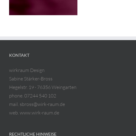
KONTAKT
wirkraum Design
Sabine Stärker-Bross
Hegelstr. 19 · 76356 Weingarten
phone. 07244 540 102
mail. sbross@wirk-raum.de
web. www.wirk-raum.de
RECHTLICHE HINWEISE