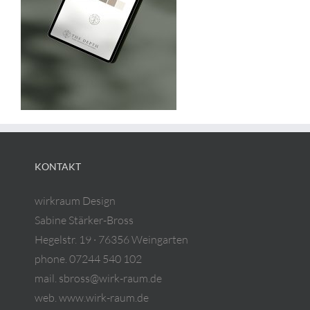
KONTAKT
wirkraum Design
Sabine Stärker-Bross
Hegelstr. 19 · 76356 Weingarten
phone. 07244 540 102
mail. sbross@wirk-raum.de
web. www.wirk-raum.de