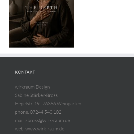
KONTAKT
wirkraum Design
Sabine Stärker-Bross
Hegelstr. 19 · 76356 Weingarten
phone. 07244 540 102
mail. sbross@wirk-raum.de
web. www.wirk-raum.de