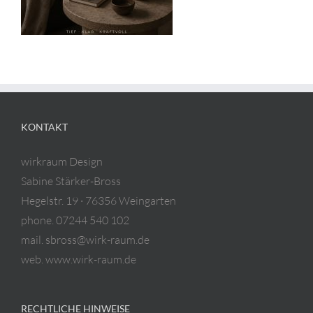
KONTAKT
wirkraum Design
Sabine Stärker-Bross
Hegelstr. 19 · 76356 Weingarten
phone. 07244 540 102
mail. sbross@wirk-raum.de
web. www.wirk-raum.de
RECHTLICHE HINWEISE