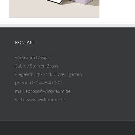
KONTAKT
wirkraum Design
Sabine Stärker-Bross
Hegelstr. 19 · 76356 Weingarten
phone. 07244 540 102
mail. sbross@wirk-raum.de
web. www.wirk-raum.de