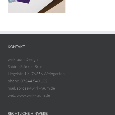
KONTAKT
wirkraum Design
Sabine Stärker-Bross
Hegelstr. 19 · 76356 Weingarten
phone. 07244 540 102
mail. sbross@wirk-raum.de
web. www.wirk-raum.de
RECHTLICHE HINWEISE