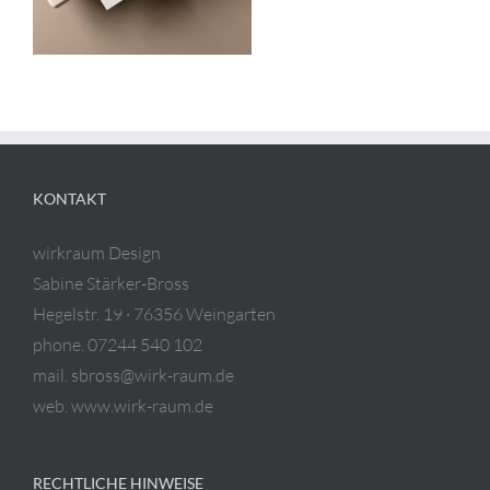
KONTAKT
wirkraum Design
Sabine Stärker-Bross
Hegelstr. 19 · 76356 Weingarten
phone. 07244 540 102
mail. sbross@wirk-raum.de
web. www.wirk-raum.de
RECHTLICHE HINWEISE