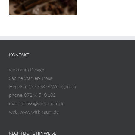
KONTAKT
wirkraum Design
Sabine Stärker-Bross
Hegelstr. 19 · 76356 Weingarten
phone. 07244 540 102
mail. sbross@wirk-raum.de
web. www.wirk-raum.de
RECHTLICHE HINWEISE