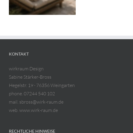
KONTAKT
wirkraum Design
Sabine Stärker-Bross
Hegelstr. 19 · 76356 Weingarten
phone. 07244 540 102
mail. sbross@wirk-raum.de
web. www.wirk-raum.de
RECHTLICHE HINWEISE