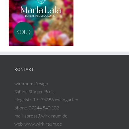
KONTAKT
wirkraum Design
Sabine Stärker-Bross
Hegelstr. 19 · 76356 Weingarten
phone. 07244 540 102
mail. sbross@wirk-raum.de
web. www.wirk-raum.de