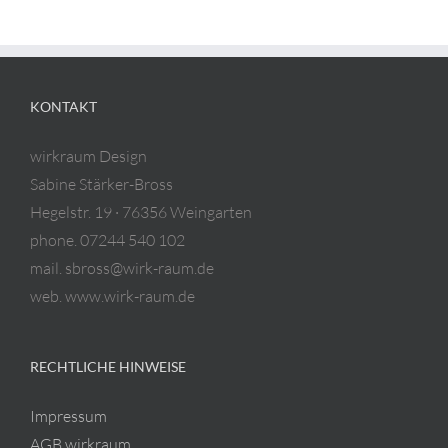
KONTAKT
wirkraum Design
Sabine Stärker-Bross
Hegelstr. 19 · 76356 Weingarten
phone. 07244 540 102
mail. sbross@wirk-raum.de
web. www.wirk-raum.de
RECHTLICHE HINWEISE
Impressum
AGB wirkraum