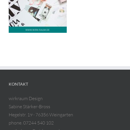
KONTAKT
wirkraum Design
Sabine Stärker-Bross
Hegelstr. 19 · 76356 Weingarten
phone. 07244 540 102