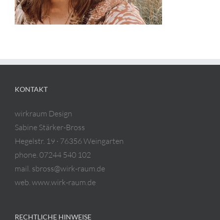
KONTAKT
wirkraum Design
Sabine Stärker-Bross
Hegelstr. 19 · 76356 Weingarten
phone. 07244 540 102
mail. sbross@wirk-raum.de
web. www.wirk-raum.de
RECHTLICHE HINWEISE