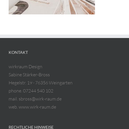
KONTAKT
wirkraum Design
Sabine Stärker-Bross
Hegelstr. 19 · 76356 Weingarten
phone. 07244 540 102
mail. sbross@wirk-raum.de
web. www.wirk-raum.de
RECHTLICHE HINWEISE