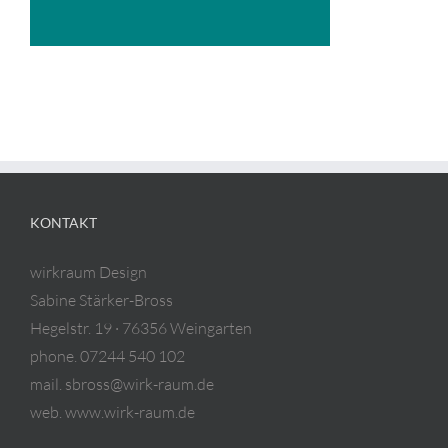
KONTAKT
wirkraum Design
Sabine Stärker-Bross
Hegelstr. 19 · 76356 Weingarten
phone. 07244 540 102
mail. sbross@wirk-raum.de
web. www.wirk-raum.de