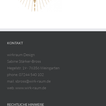
KONTAKT
wirkraum Design
Sabine Stärker-Bross
Hegelstr. 19 · 76356 Weingarten
phone. 07244 540 102
mail. sbross@wirk-raum.de
web. www.wirk-raum.de
RECHTLICHE HINWEISE