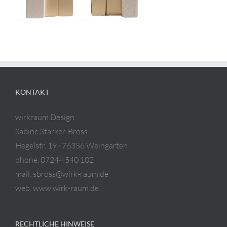
KONTAKT
wirkraum Design
Sabine Stärker-Bross
Hegelstr. 19 · 76356 Weingarten
phone. 07244 540 102
mail. sbross@wirk-raum.de
web. www.wirk-raum.de
RECHTLICHE HINWEISE