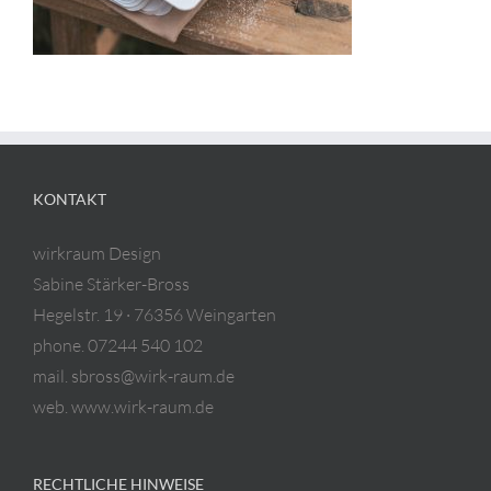
KONTAKT
wirkraum Design
Sabine Stärker-Bross
Hegelstr. 19 · 76356 Weingarten
phone. 07244 540 102
mail. sbross@wirk-raum.de
web. www.wirk-raum.de
RECHTLICHE HINWEISE