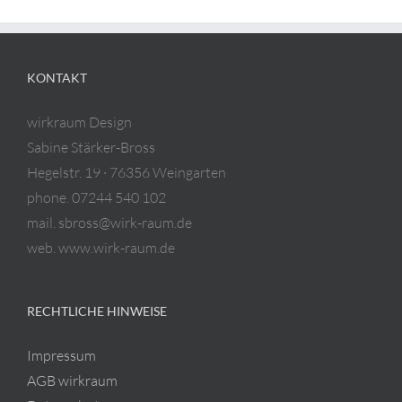
KONTAKT
wirkraum Design
Sabine Stärker-Bross
Hegelstr. 19 · 76356 Weingarten
phone. 07244 540 102
mail. sbross@wirk-raum.de
web. www.wirk-raum.de
RECHTLICHE HINWEISE
Impressum
AGB wirkraum