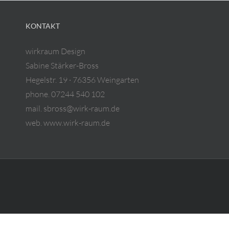
KONTAKT
wirkraum Design
Sabine Stärker-Bross
Hegelstr. 19 · 76356 Weingarten
phone. 07244 540 102
mail. sbross@wirk-raum.de
web. www.wirk-raum.de