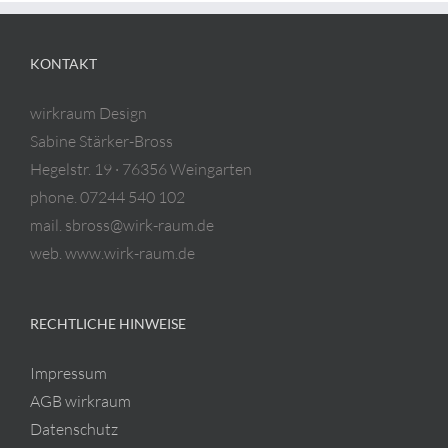
KONTAKT
wirkraum Design
Sabine Stärker-Bross
Hegelstr. 19 · 76356 Weingarten
phone. 07244 540 102
mail. sbross@wirk-raum.de
web. www.wirk-raum.de
RECHTLICHE HINWEISE
Impressum
AGB wirkraum
Datenschutz