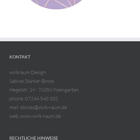
KONTAKT
wirkraum Design
Sabine Stärker-Bross
Hegelstr. 19 · 76356 Weingarten
phone. 07244 540 102
mail. sbross@wirk-raum.de
web. www.wirk-raum.de
RECHTLICHE HINWEISE