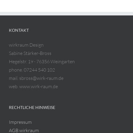
KONTAKT
wirkraum Design
Sabine Stärker-Bross
Hegelstr. 19 · 76356 Weingarten
phone. 07244 540 102
mail. sbross@wirk-raum.de
web. www.wirk-raum.de
RECHTLICHE HINWEISE
Impressum
AGB wirkraum