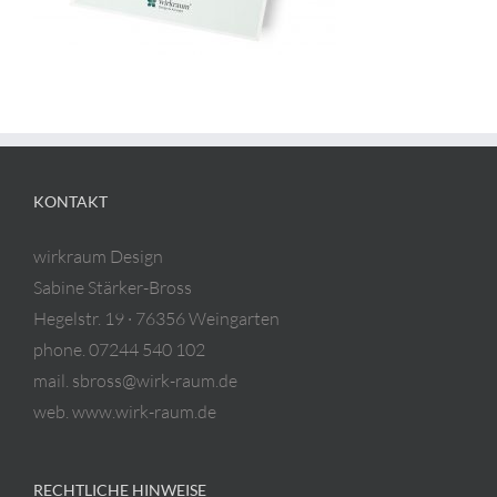
KONTAKT
wirkraum Design
Sabine Stärker-Bross
Hegelstr. 19 · 76356 Weingarten
phone. 07244 540 102
mail. sbross@wirk-raum.de
web. www.wirk-raum.de
RECHTLICHE HINWEISE