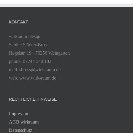
KONTAKT
wirkraum Design
Sabine Stärker-Bross
Hegelstr. 19 · 76356 Weingarten
phone. 07244 540 102
mail. sbross@wirk-raum.de
web. www.wirk-raum.de
RECHTLICHE HINWEISE
Impressum
AGB wirkraum
Datenschutz