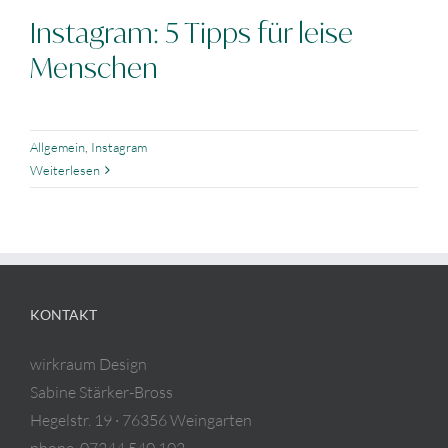
Instagram: 5 Tipps für leise
Menschen
Allgemein
,
Instagram
Weiterlesen
KONTAKT
wirkraum Design
Sabine Stärker-Bross
Hegelstr. 19 · 76356 Weingarten
phone. 07244 540 102