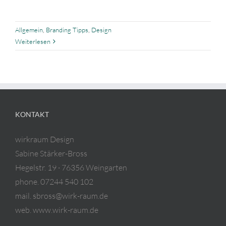
Allgemein
,
Branding Tipps
,
Design
Weiterlesen
KONTAKT
wirkraum Design
Sabine Stärker-Bross
Hegelstr. 19 · 76356 Weingarten
phone. 07244 540 102
mail. sbross@wirk-raum.de
web. www.wirk-raum.de