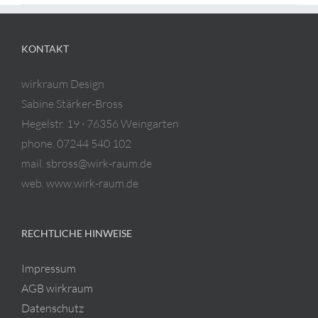
KONTAKT
wirkraum Design
Sabine Stärker-Bross
Hegelstr. 19 · 76356 Weingarten
phone. 07244 540 102
mail. sbross@wirk-raum.de
web. www.wirk-raum.de
RECHTLICHE HINWEISE
Impressum
AGB wirkraum
Datenschutz