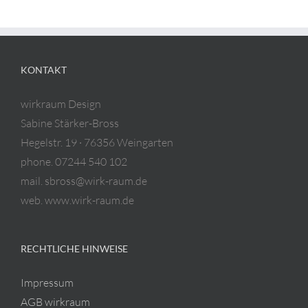
KONTAKT
wirkraum Design
Sabine Stärker-Bross
Hegelstr. 19 · 76356 Weingarten
phone. 07244 540 102
mail. sbross@wirk-raum.de
web. www.wirk-raum.de
RECHTLICHE HINWEISE
Impressum
AGB wirkraum