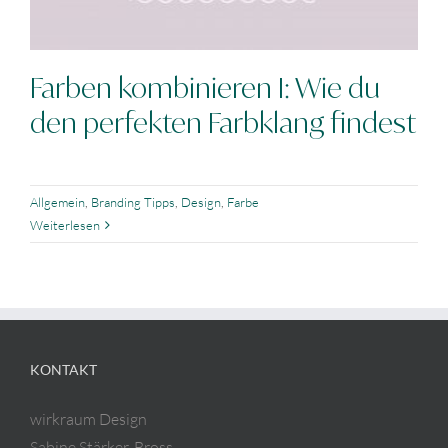
Farben kombinieren I: Wie du
den perfekten Farbklang findest
Allgemein
,
Branding Tipps
,
Design
,
Farbe
Weiterlesen
KONTAKT
wirkraum Design
Sabine Stärker-Bross