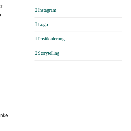
t.
Instagram
m
Logo
Positionierung
Storytelling
enke