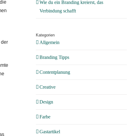
die
Wie du ein Branding kreierst, das
men
Verbindung schafft
Kategorien
 der
Allgemein
Branding Tipps
mmte
Contentplanung
ne
Creative
Design
Farbe
Gastartikel
as